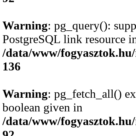
Warning
: pg_query(): supp
PostgreSQL link resource i
/data/www/fogyasztok.hu
136
Warning
: pg_fetch_all() e
boolean given in
/data/www/fogyasztok.hu
92