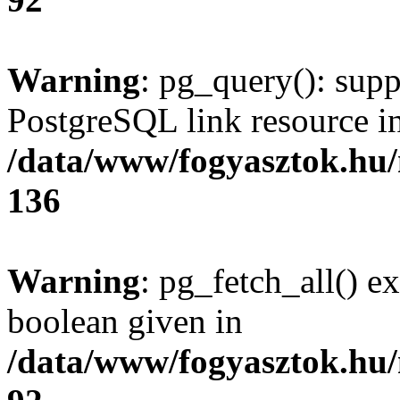
Warning
: pg_query(): supp
PostgreSQL link resource i
/data/www/fogyasztok.hu
136
Warning
: pg_fetch_all() e
boolean given in
/data/www/fogyasztok.hu