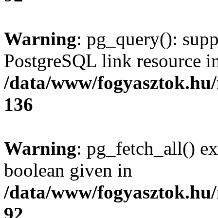
Warning
: pg_query(): supp
PostgreSQL link resource i
/data/www/fogyasztok.hu
136
Warning
: pg_fetch_all() e
boolean given in
/data/www/fogyasztok.hu
92