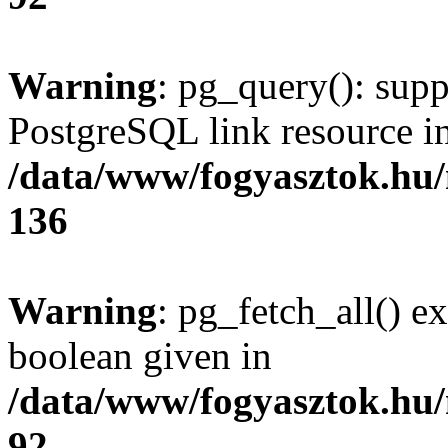
Warning
: pg_query(): supp
PostgreSQL link resource i
/data/www/fogyasztok.hu
136
Warning
: pg_fetch_all() e
boolean given in
/data/www/fogyasztok.hu
92