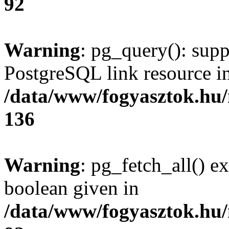
92
Warning
: pg_query(): supp
PostgreSQL link resource i
/data/www/fogyasztok.hu
136
Warning
: pg_fetch_all() e
boolean given in
/data/www/fogyasztok.hu