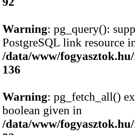
92
Warning
: pg_query(): supp
PostgreSQL link resource i
/data/www/fogyasztok.hu
136
Warning
: pg_fetch_all() e
boolean given in
/data/www/fogyasztok.hu