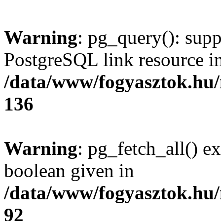
Warning
: pg_query(): supp
PostgreSQL link resource i
/data/www/fogyasztok.hu
136
Warning
: pg_fetch_all() e
boolean given in
/data/www/fogyasztok.hu
92