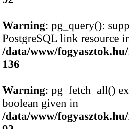
Warning
: pg_query(): supp
PostgreSQL link resource i
/data/www/fogyasztok.hu
136
Warning
: pg_fetch_all() e
boolean given in
/data/www/fogyasztok.hu
92