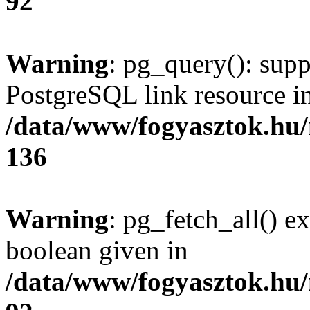
92
Warning
: pg_query(): supp
PostgreSQL link resource i
/data/www/fogyasztok.hu
136
Warning
: pg_fetch_all() e
boolean given in
/data/www/fogyasztok.hu