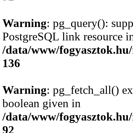
Warning
: pg_query(): supp
PostgreSQL link resource i
/data/www/fogyasztok.hu
136
Warning
: pg_fetch_all() e
boolean given in
/data/www/fogyasztok.hu
92