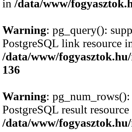
in
/data/www/fogyasztok.h
Warning
: pg_query(): supp
PostgreSQL link resource i
/data/www/fogyasztok.hu
136
Warning
: pg_num_rows(): 
PostgreSQL result resource 
/data/www/fogyasztok.hu