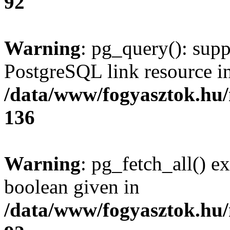
92
Warning
: pg_query(): supp
PostgreSQL link resource i
/data/www/fogyasztok.hu
136
Warning
: pg_fetch_all() e
boolean given in
/data/www/fogyasztok.hu