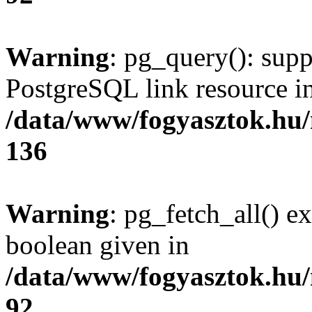
Warning
: pg_query(): supp
PostgreSQL link resource i
/data/www/fogyasztok.hu
136
Warning
: pg_fetch_all() e
boolean given in
/data/www/fogyasztok.hu
92