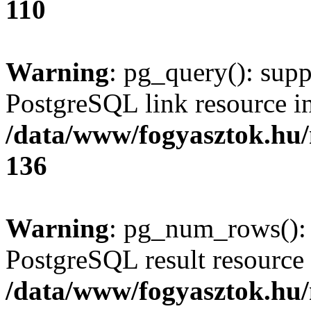
110
Warning
: pg_query(): supp
PostgreSQL link resource i
/data/www/fogyasztok.hu
136
Warning
: pg_num_rows(): 
PostgreSQL result resource 
/data/www/fogyasztok.hu