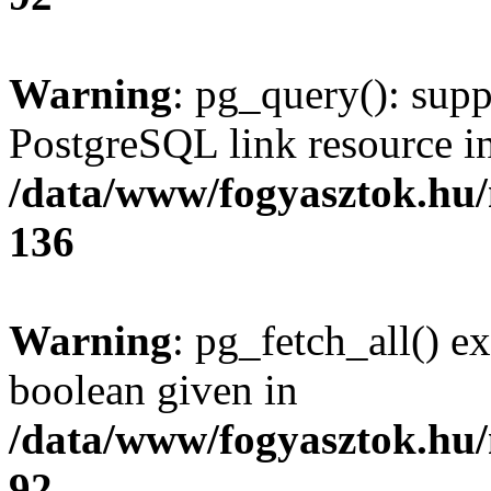
Warning
: pg_query(): supp
PostgreSQL link resource i
/data/www/fogyasztok.hu
136
Warning
: pg_fetch_all() e
boolean given in
/data/www/fogyasztok.hu
92