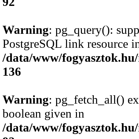
92
Warning
: pg_query(): supp
PostgreSQL link resource i
/data/www/fogyasztok.hu
136
Warning
: pg_fetch_all() e
boolean given in
/data/www/fogyasztok.hu