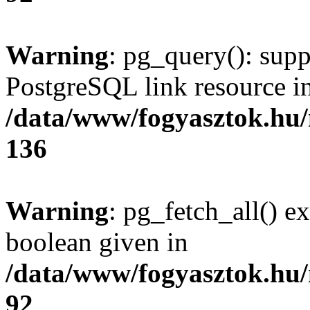
Warning
: pg_query(): supp
PostgreSQL link resource i
/data/www/fogyasztok.hu
136
Warning
: pg_fetch_all() e
boolean given in
/data/www/fogyasztok.hu
92