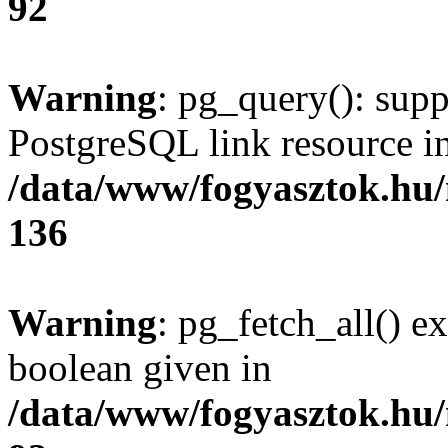
92
Warning
: pg_query(): supp
PostgreSQL link resource i
/data/www/fogyasztok.hu
136
Warning
: pg_fetch_all() e
boolean given in
/data/www/fogyasztok.hu