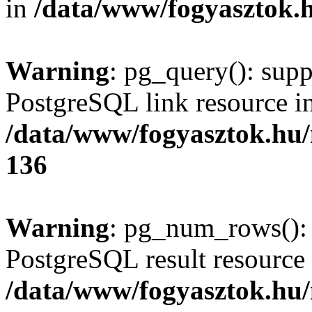
in
/data/www/fogyasztok.h
Warning
: pg_query(): supp
PostgreSQL link resource i
/data/www/fogyasztok.hu
136
Warning
: pg_num_rows(): 
PostgreSQL result resource 
/data/www/fogyasztok.hu