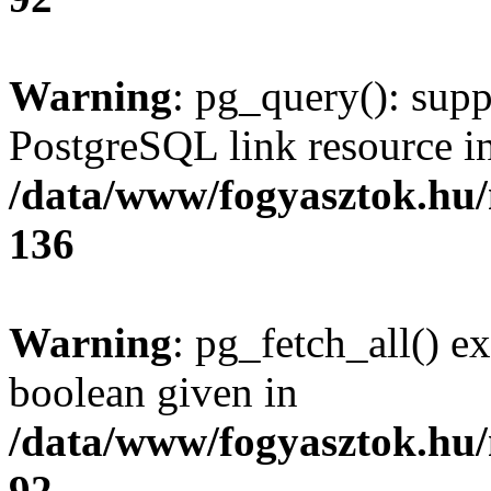
Warning
: pg_query(): supp
PostgreSQL link resource i
/data/www/fogyasztok.hu
136
Warning
: pg_fetch_all() e
boolean given in
/data/www/fogyasztok.hu
92