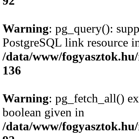
92
Warning
: pg_query(): supp
PostgreSQL link resource i
/data/www/fogyasztok.hu
136
Warning
: pg_fetch_all() e
boolean given in
/data/www/fogyasztok.hu