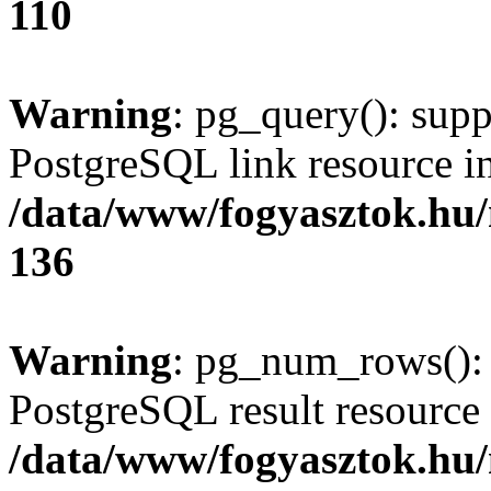
110
Warning
: pg_query(): supp
PostgreSQL link resource i
/data/www/fogyasztok.hu
136
Warning
: pg_num_rows(): 
PostgreSQL result resource 
/data/www/fogyasztok.hu