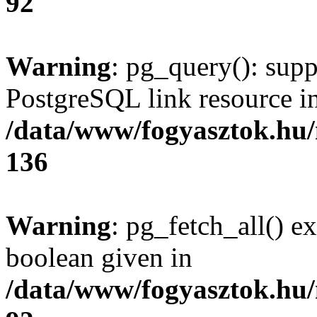
92
Warning
: pg_query(): supp
PostgreSQL link resource i
/data/www/fogyasztok.hu
136
Warning
: pg_fetch_all() e
boolean given in
/data/www/fogyasztok.hu