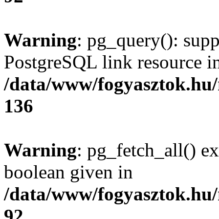
Warning
: pg_query(): supp
PostgreSQL link resource i
/data/www/fogyasztok.hu
136
Warning
: pg_fetch_all() e
boolean given in
/data/www/fogyasztok.hu
92