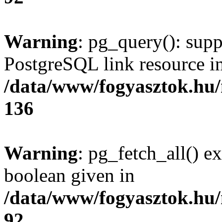
Warning
: pg_query(): supp
PostgreSQL link resource i
/data/www/fogyasztok.hu
136
Warning
: pg_fetch_all() e
boolean given in
/data/www/fogyasztok.hu
92