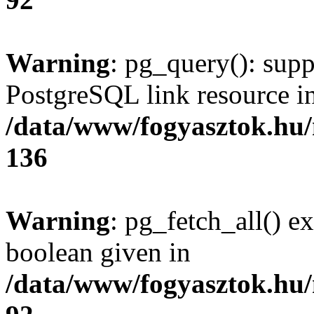
Warning
: pg_query(): supp
PostgreSQL link resource i
/data/www/fogyasztok.hu
136
Warning
: pg_fetch_all() e
boolean given in
/data/www/fogyasztok.hu