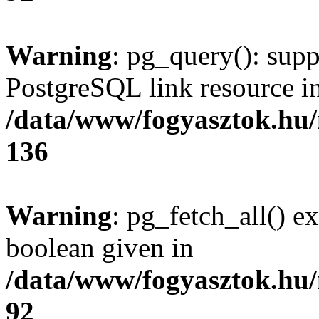
Warning
: pg_query(): supp
PostgreSQL link resource i
/data/www/fogyasztok.hu
136
Warning
: pg_fetch_all() e
boolean given in
/data/www/fogyasztok.hu
92