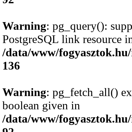
Warning
: pg_query(): supp
PostgreSQL link resource i
/data/www/fogyasztok.hu
136
Warning
: pg_fetch_all() e
boolean given in
/data/www/fogyasztok.hu
92