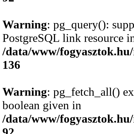
Warning
: pg_query(): supp
PostgreSQL link resource i
/data/www/fogyasztok.hu
136
Warning
: pg_fetch_all() e
boolean given in
/data/www/fogyasztok.hu
92