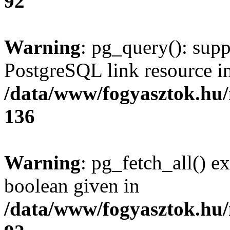
92
Warning
: pg_query(): supp
PostgreSQL link resource i
/data/www/fogyasztok.hu
136
Warning
: pg_fetch_all() e
boolean given in
/data/www/fogyasztok.hu