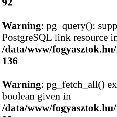
92
Warning
: pg_query(): supp
PostgreSQL link resource i
/data/www/fogyasztok.hu
136
Warning
: pg_fetch_all() e
boolean given in
/data/www/fogyasztok.hu