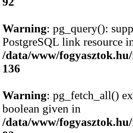
92
Warning
: pg_query(): supp
PostgreSQL link resource i
/data/www/fogyasztok.hu
136
Warning
: pg_fetch_all() e
boolean given in
/data/www/fogyasztok.hu