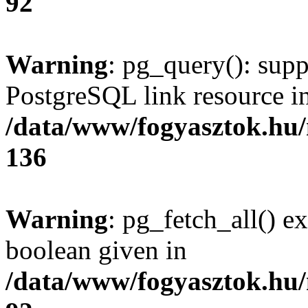
92
Warning
: pg_query(): supp
PostgreSQL link resource i
/data/www/fogyasztok.hu
136
Warning
: pg_fetch_all() e
boolean given in
/data/www/fogyasztok.hu