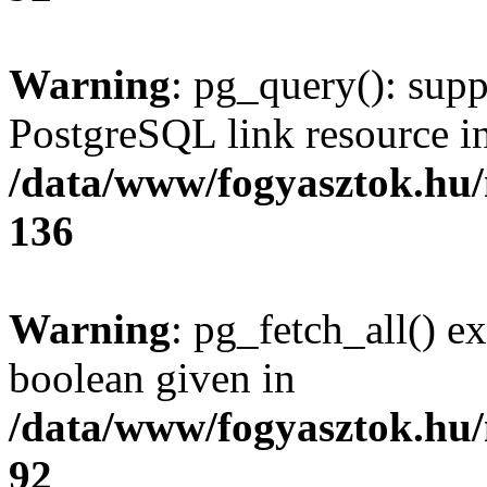
Warning
: pg_query(): supp
PostgreSQL link resource i
/data/www/fogyasztok.hu
136
Warning
: pg_fetch_all() e
boolean given in
/data/www/fogyasztok.hu
92