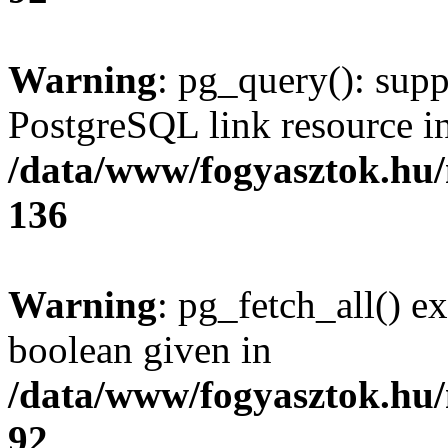
Warning
: pg_query(): supp
PostgreSQL link resource i
/data/www/fogyasztok.hu
136
Warning
: pg_fetch_all() e
boolean given in
/data/www/fogyasztok.hu
92