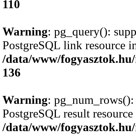
110
Warning
: pg_query(): supp
PostgreSQL link resource i
/data/www/fogyasztok.hu
136
Warning
: pg_num_rows(): 
PostgreSQL result resource 
/data/www/fogyasztok.hu