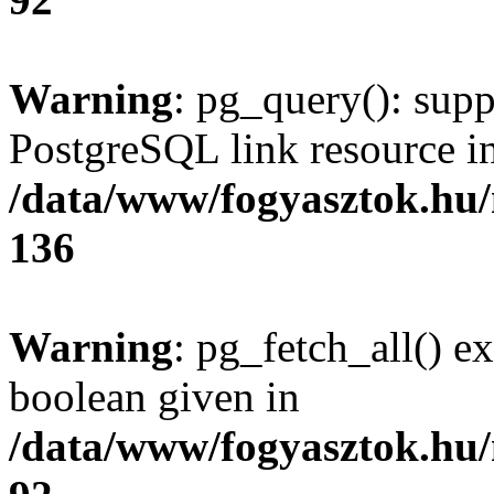
Warning
: pg_query(): supp
PostgreSQL link resource i
/data/www/fogyasztok.hu
136
Warning
: pg_fetch_all() e
boolean given in
/data/www/fogyasztok.hu