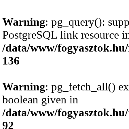
Warning
: pg_query(): supp
PostgreSQL link resource i
/data/www/fogyasztok.hu
136
Warning
: pg_fetch_all() e
boolean given in
/data/www/fogyasztok.hu
92