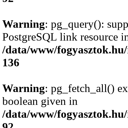
Warning
: pg_query(): supp
PostgreSQL link resource i
/data/www/fogyasztok.hu
136
Warning
: pg_fetch_all() e
boolean given in
/data/www/fogyasztok.hu
92