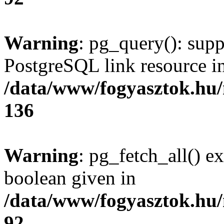
Warning
: pg_query(): supp
PostgreSQL link resource i
/data/www/fogyasztok.hu
136
Warning
: pg_fetch_all() e
boolean given in
/data/www/fogyasztok.hu
92