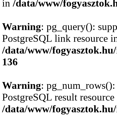
in
/data/www/fogyasztok.h
Warning
: pg_query(): supp
PostgreSQL link resource i
/data/www/fogyasztok.hu
136
Warning
: pg_num_rows(): 
PostgreSQL result resource 
/data/www/fogyasztok.hu