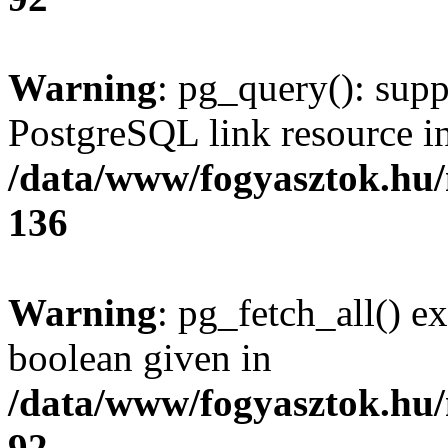
Warning
: pg_query(): supp
PostgreSQL link resource i
/data/www/fogyasztok.hu
136
Warning
: pg_fetch_all() e
boolean given in
/data/www/fogyasztok.hu
92