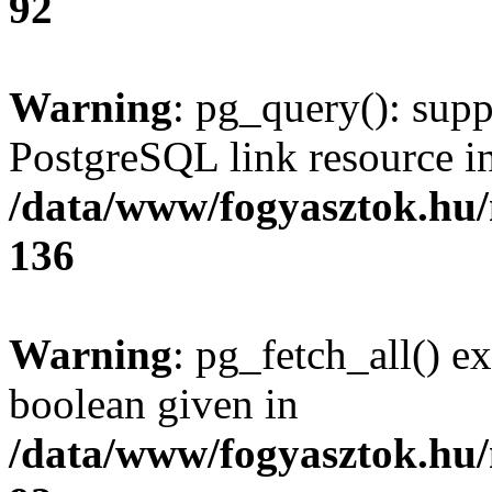
92
Warning
: pg_query(): supp
PostgreSQL link resource i
/data/www/fogyasztok.hu
136
Warning
: pg_fetch_all() e
boolean given in
/data/www/fogyasztok.hu