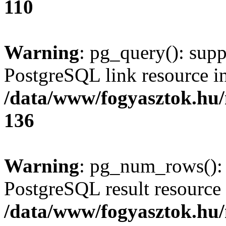
110
Warning
: pg_query(): supp
PostgreSQL link resource i
/data/www/fogyasztok.hu
136
Warning
: pg_num_rows(): 
PostgreSQL result resource 
/data/www/fogyasztok.hu