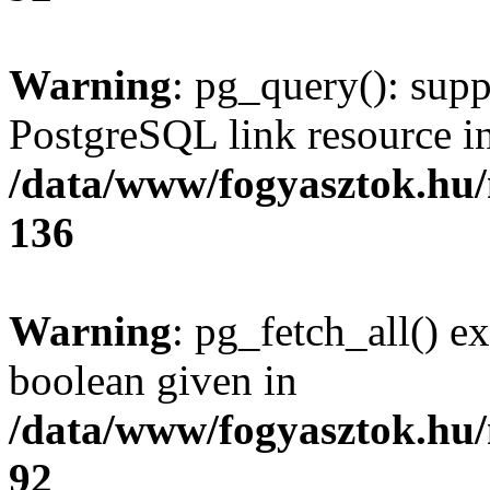
Warning
: pg_query(): supp
PostgreSQL link resource i
/data/www/fogyasztok.hu
136
Warning
: pg_fetch_all() e
boolean given in
/data/www/fogyasztok.hu
92