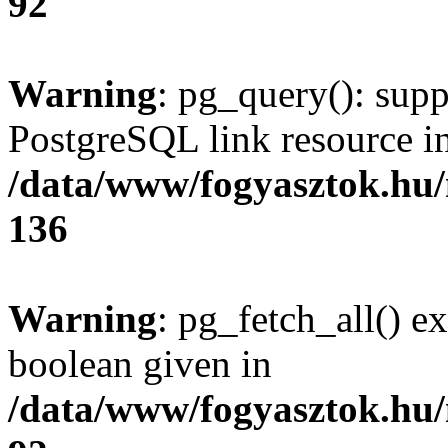
92
Warning
: pg_query(): supp
PostgreSQL link resource i
/data/www/fogyasztok.hu
136
Warning
: pg_fetch_all() e
boolean given in
/data/www/fogyasztok.hu