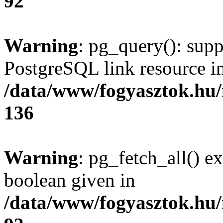
92
Warning
: pg_query(): supp
PostgreSQL link resource i
/data/www/fogyasztok.hu
136
Warning
: pg_fetch_all() e
boolean given in
/data/www/fogyasztok.hu