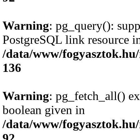
Warning
: pg_query(): supp
PostgreSQL link resource i
/data/www/fogyasztok.hu
136
Warning
: pg_fetch_all() e
boolean given in
/data/www/fogyasztok.hu
92