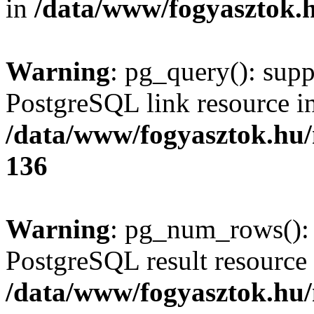
in
/data/www/fogyasztok.h
Warning
: pg_query(): supp
PostgreSQL link resource i
/data/www/fogyasztok.hu
136
Warning
: pg_num_rows(): 
PostgreSQL result resource 
/data/www/fogyasztok.hu