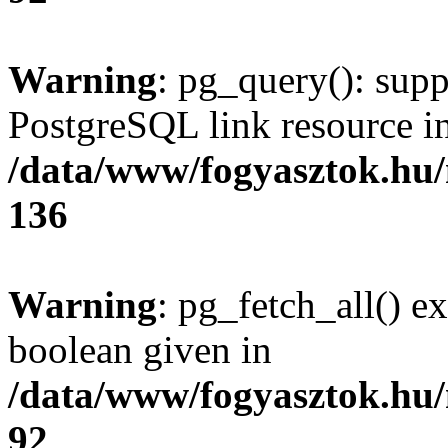
Warning
: pg_query(): supp
PostgreSQL link resource i
/data/www/fogyasztok.hu
136
Warning
: pg_fetch_all() e
boolean given in
/data/www/fogyasztok.hu
92