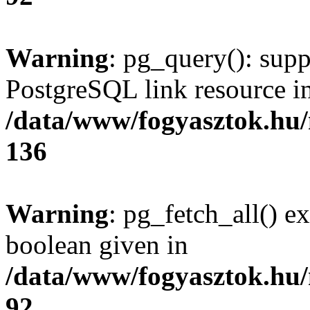
Warning
: pg_query(): supp
PostgreSQL link resource i
/data/www/fogyasztok.hu
136
Warning
: pg_fetch_all() e
boolean given in
/data/www/fogyasztok.hu
92