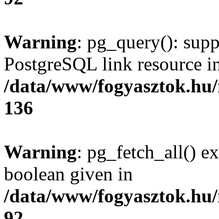
Warning
: pg_query(): supp
PostgreSQL link resource i
/data/www/fogyasztok.hu
136
Warning
: pg_fetch_all() e
boolean given in
/data/www/fogyasztok.hu
92