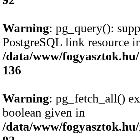
Warning
: pg_query(): supp
PostgreSQL link resource i
/data/www/fogyasztok.hu
136
Warning
: pg_fetch_all() e
boolean given in
/data/www/fogyasztok.hu