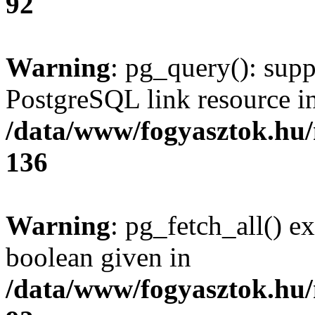
92
Warning
: pg_query(): supp
PostgreSQL link resource i
/data/www/fogyasztok.hu
136
Warning
: pg_fetch_all() e
boolean given in
/data/www/fogyasztok.hu