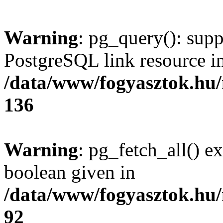
Warning
: pg_query(): supp
PostgreSQL link resource i
/data/www/fogyasztok.hu
136
Warning
: pg_fetch_all() e
boolean given in
/data/www/fogyasztok.hu
92